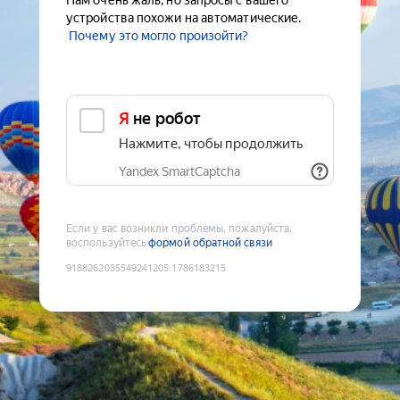
Нам очень жаль, но запросы с вашего
устройства похожи на автоматические.
Почему это могло произойти?
Я не робот
Нажмите, чтобы продолжить
Yandex SmartCaptcha
Если у вас возникли проблемы, пожалуйста,
воспользуйтесь
формой обратной связи
9188262035549241205
:
1786183215