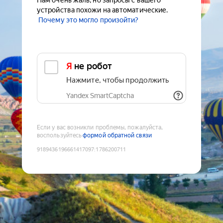
Нам очень жаль, но запросы с вашего
устройства похожи на автоматические.
Почему это могло произойти?
Я не робот
Нажмите, чтобы продолжить
Yandex SmartCaptcha
Если у вас возникли проблемы, пожалуйста,
воспользуйтесь
формой обратной связи
9189436196661417097
:
1786200711