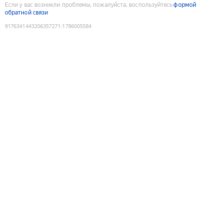
Если у вас возникли проблемы, пожалуйста, воспользуйтесь
формой
обратной связи
9176341443206357271
:
1786005584