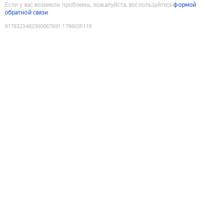
Если у вас возникли проблемы, пожалуйста, воспользуйтесь
формой
обратной связи
9178323482300067691
:
1786035119