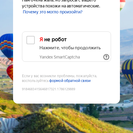
Нам очень жаль, но запросы с вашего
устройства похожи на автоматические.
Почему это могло произойти?
Я не робот
Нажмите, чтобы продолжить
Yandex SmartCaptcha
Если у вас возникли проблемы, пожалуйста,
воспользуйтесь
формой обратной связи
9184683415646817321
:
1786129889