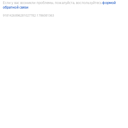
Если у вас возникли проблемы, пожалуйста, воспользуйтесь
формой
обратной связи
9181426896281027782
:
1786081363