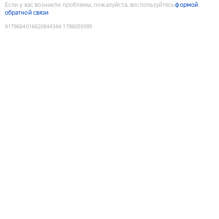
Если у вас возникли проблемы, пожалуйста, воспользуйтесь
формой
обратной связи
9179664016620844344
:
1786055095