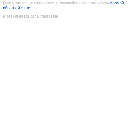
Если у вас возникли проблемы, пожалуйста, воспользуйтесь
формой
обратной связи
9198514549832212548
:
1786335989