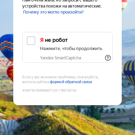
Нам очень жаль, но запросы с вашего
устройства похожи на автоматические.
Почему это могло произойти?
Я не робот
Нажмите, чтобы продолжить
Yandex SmartCaptcha
Если у вас возникли проблемы, пожалуйста,
воспользуйтесь
формой обратной связи
9184739764946607124
:
1786130729