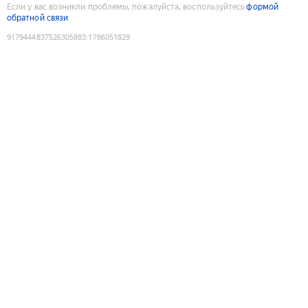
Если у вас возникли проблемы, пожалуйста, воспользуйтесь
формой
обратной связи
9179444837526305883
:
1786051829