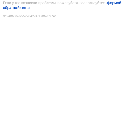
Если у вас возникли проблемы, пожалуйста, воспользуйтесь
формой
обратной связи
9194068692552284274
:
1786269741