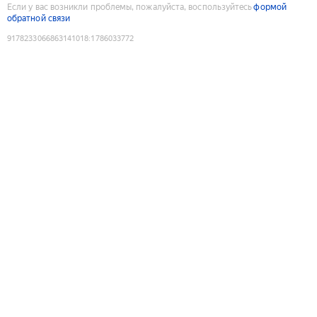
Если у вас возникли проблемы, пожалуйста, воспользуйтесь
формой
обратной связи
9178233066863141018
:
1786033772