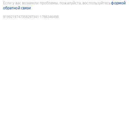
Если у вас возникли проблемы, пожалуйста, воспользуйтесь
формой
обратной связи
9199219747358297341
:
1786346498