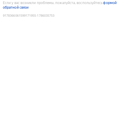
Если у вас возникли проблемы, пожалуйста, воспользуйтесь
формой
обратной связи
9178366061599171955
:
1786035753