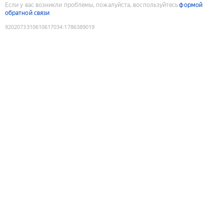
Если у вас возникли проблемы, пожалуйста, воспользуйтесь
формой
обратной связи
9202073310610617034
:
1786389019