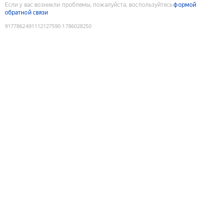
Если у вас возникли проблемы, пожалуйста, воспользуйтесь
формой
обратной связи
9177862491112127590
:
1786028250