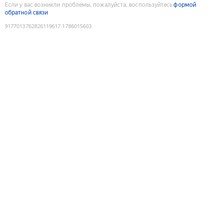
Если у вас возникли проблемы, пожалуйста, воспользуйтесь
формой
обратной связи
9177013762826119617
:
1786015603