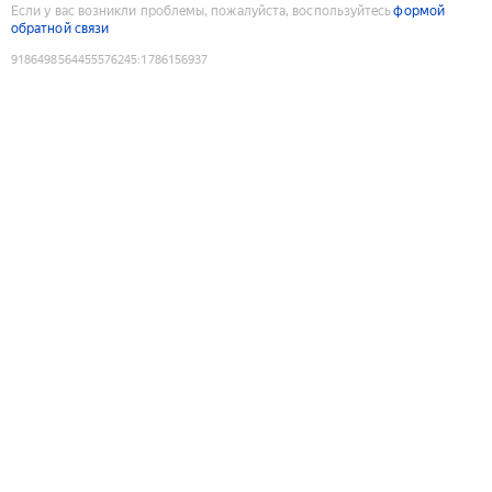
Если у вас возникли проблемы, пожалуйста, воспользуйтесь
формой
обратной связи
9186498564455576245
:
1786156937