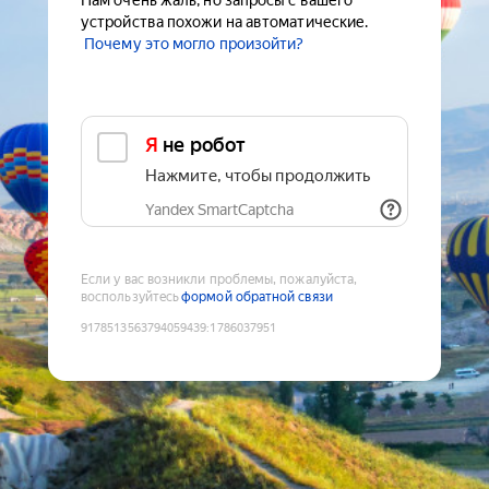
Нам очень жаль, но запросы с вашего
устройства похожи на автоматические.
Почему это могло произойти?
Я не робот
Нажмите, чтобы продолжить
Yandex SmartCaptcha
Если у вас возникли проблемы, пожалуйста,
воспользуйтесь
формой обратной связи
9178513563794059439
:
1786037951