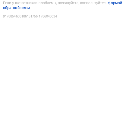
Если у вас возникли проблемы, пожалуйста, воспользуйтесь
формой
обратной связи
9178854633186151756
:
1786043034