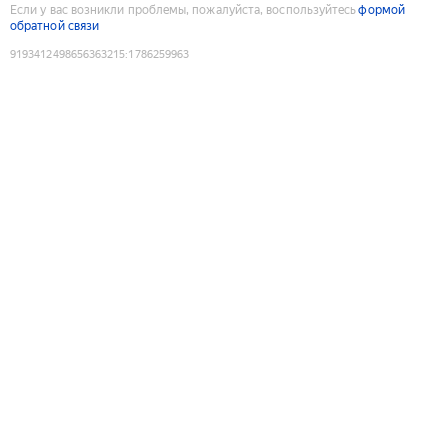
Если у вас возникли проблемы, пожалуйста, воспользуйтесь
формой
обратной связи
9193412498656363215
:
1786259963