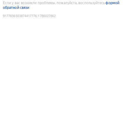
Если у вас возникли проблемы, пожалуйста, воспользуйтесь
формой
обратной связи
9177836503874417776
:
1786027862