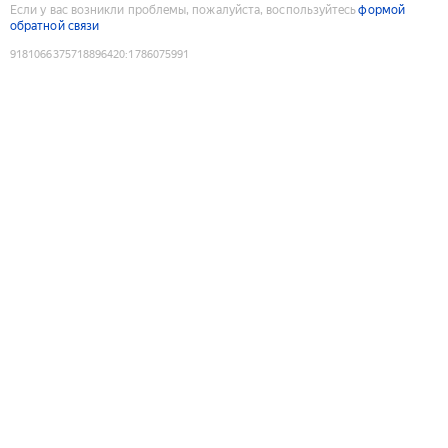
Если у вас возникли проблемы, пожалуйста, воспользуйтесь
формой
обратной связи
9181066375718896420
:
1786075991