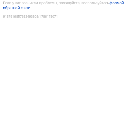
Если у вас возникли проблемы, пожалуйста, воспользуйтесь
формой
обратной связи
9187916857683493808
:
1786178071