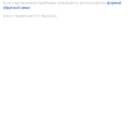
Если у вас возникли проблемы, пожалуйста, воспользуйтесь
формой
обратной связи
9193117963891438777
:
1786255574