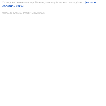
Если у вас возникли проблемы, пожалуйста, воспользуйтесь
формой
обратной связи
9192723429739744958
:
1786249695