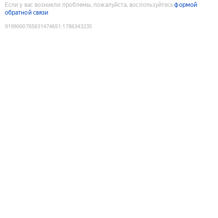
Если у вас возникли проблемы, пожалуйста, воспользуйтесь
формой
обратной связи
9199000765631474651
:
1786343235