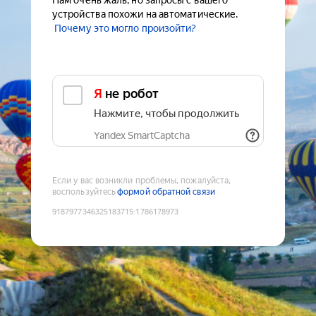
Нам очень жаль, но запросы с вашего
устройства похожи на автоматические.
Почему это могло произойти?
Я не робот
Нажмите, чтобы продолжить
Yandex SmartCaptcha
Если у вас возникли проблемы, пожалуйста,
воспользуйтесь
формой обратной связи
9187977346325183715
:
1786178973