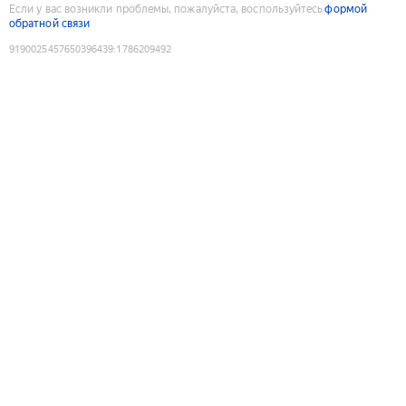
Если у вас возникли проблемы, пожалуйста, воспользуйтесь
формой
обратной связи
9190025457650396439
:
1786209492