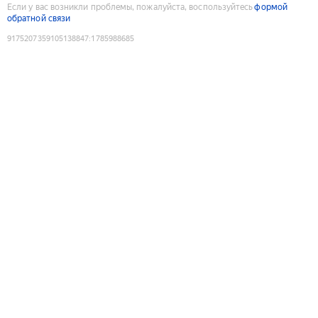
Если у вас возникли проблемы, пожалуйста, воспользуйтесь
формой
обратной связи
9175207359105138847
:
1785988685