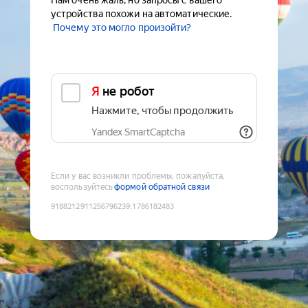
Нам очень жаль, но запросы с вашего
устройства похожи на автоматические.
Почему это могло произойти?
Я не робот
Нажмите, чтобы продолжить
Yandex SmartCaptcha
Если у вас возникли проблемы, пожалуйста,
воспользуйтесь
формой обратной связи
9188212911256796239
:
1786182483