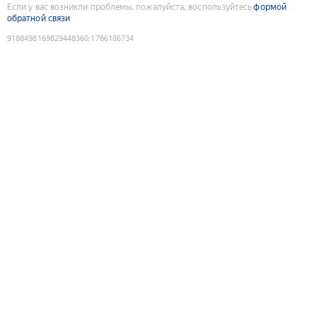
Если у вас возникли проблемы, пожалуйста, воспользуйтесь
формой
обратной связи
9188498169829448360
:
1786186734