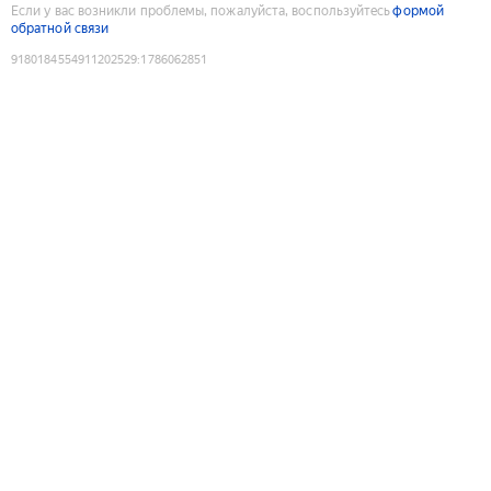
Если у вас возникли проблемы, пожалуйста, воспользуйтесь
формой
обратной связи
9180184554911202529
:
1786062851