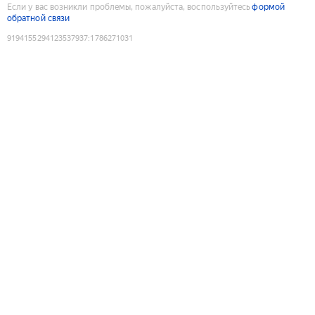
Если у вас возникли проблемы, пожалуйста, воспользуйтесь
формой
обратной связи
9194155294123537937
:
1786271031