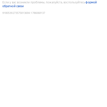
Если у вас возникли проблемы, пожалуйста, воспользуйтесь
формой
обратной связи
9180539273575813694
:
1786068137