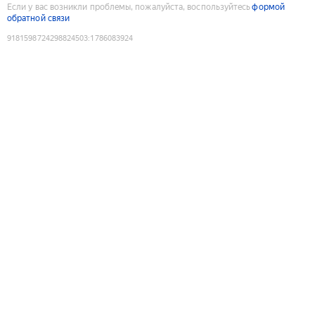
Если у вас возникли проблемы, пожалуйста, воспользуйтесь
формой
обратной связи
9181598724298824503
:
1786083924