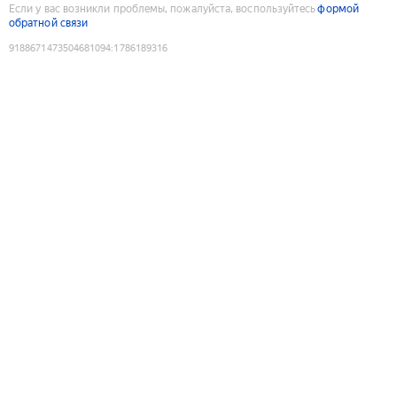
Если у вас возникли проблемы, пожалуйста, воспользуйтесь
формой
обратной связи
9188671473504681094
:
1786189316