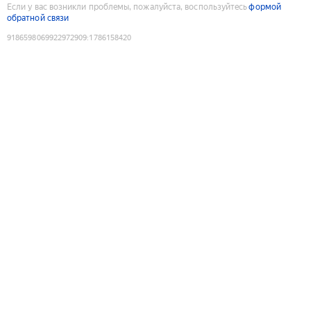
Если у вас возникли проблемы, пожалуйста, воспользуйтесь
формой
обратной связи
9186598069922972909
:
1786158420