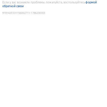
Если у вас возникли проблемы, пожалуйста, воспользуйтесь
формой
обратной связи
9191425531156002711
:
1786230355