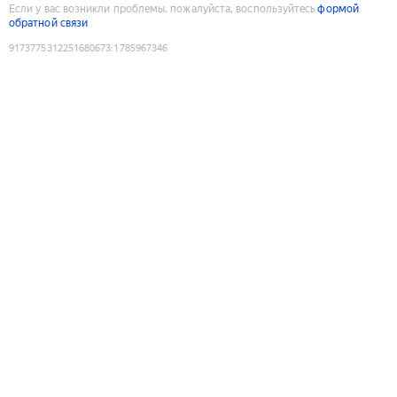
Если у вас возникли проблемы, пожалуйста, воспользуйтесь
формой
обратной связи
9173775312251680673
:
1785967346