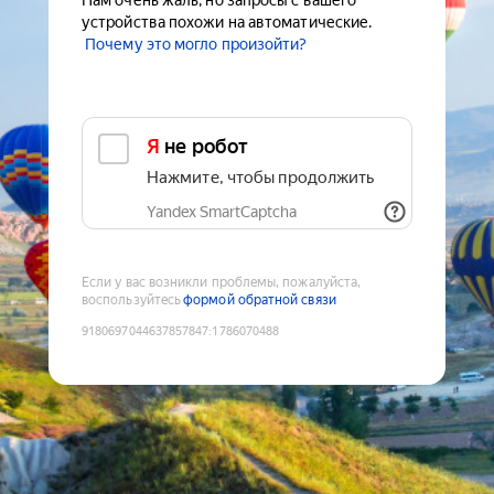
Нам очень жаль, но запросы с вашего
устройства похожи на автоматические.
Почему это могло произойти?
Я не робот
Нажмите, чтобы продолжить
Yandex SmartCaptcha
Если у вас возникли проблемы, пожалуйста,
воспользуйтесь
формой обратной связи
9180697044637857847
:
1786070488