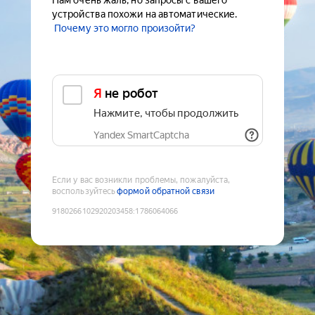
Нам очень жаль, но запросы с вашего
устройства похожи на автоматические.
Почему это могло произойти?
Я не робот
Нажмите, чтобы продолжить
Yandex SmartCaptcha
Если у вас возникли проблемы, пожалуйста,
воспользуйтесь
формой обратной связи
9180266102920203458
:
1786064066