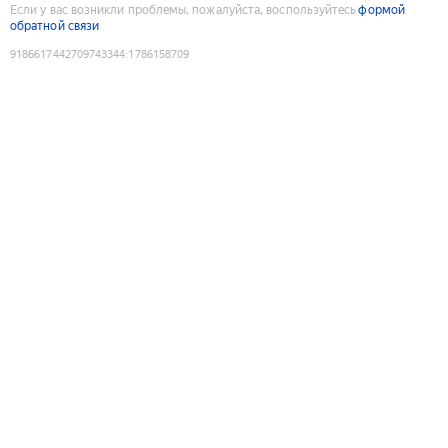
Если у вас возникли проблемы, пожалуйста, воспользуйтесь
формой
обратной связи
9186617442709743344
:
1786158709