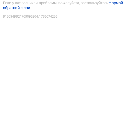
Если у вас возникли проблемы, пожалуйста, воспользуйтесь
формой
обратной связи
9180949921709096204
:
1786074256