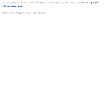
Если у вас возникли проблемы, пожалуйста, воспользуйтесь
формой
обратной связи
9185563611548825954
:
1786143005