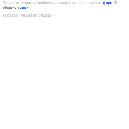
Если у вас возникли проблемы, пожалуйста, воспользуйтесь
формой
обратной связи
9193093814498924385
:
1786255214