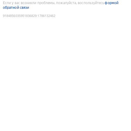
Если у вас возникли проблемы, пожалуйста, воспользуйтесь
формой
обратной связи
9184856035951836829
:
1786132462