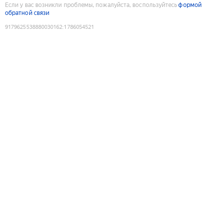
Если у вас возникли проблемы, пожалуйста, воспользуйтесь
формой
обратной связи
9179625538880030162
:
1786054521