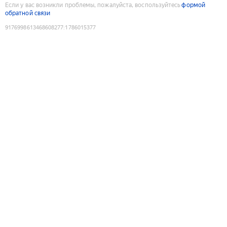
Если у вас возникли проблемы, пожалуйста, воспользуйтесь
формой
обратной связи
9176998613468608277
:
1786015377