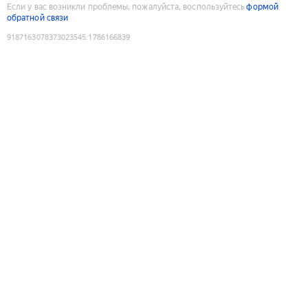
Если у вас возникли проблемы, пожалуйста, воспользуйтесь
формой
обратной связи
9187163078373023545
:
1786166839